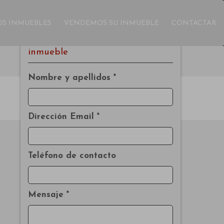
S INMUEBLES
VENDEMOS SU INMUEBLE
CONTACTAR
Solicitar información del
inmueble
email
print
SIGUIENTE
Nombre y apellidos *
Dirección Email *
Teléfono de contacto
Mensaje *