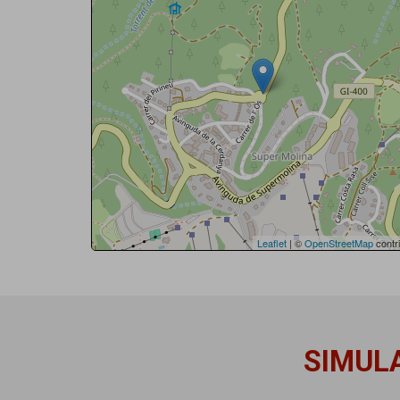
Leaflet
| ©
OpenStreetMap
contri
SIMUL