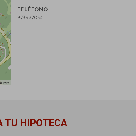
TELÉFONO
973927034
butors
A TU HIPOTECA