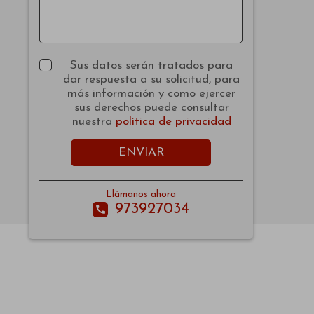
Sus datos serán tratados para
dar respuesta a su solicitud, para
más información y como ejercer
sus derechos puede consultar
nuestra
política de privacidad
ENVIAR
Llámanos ahora
973927034
call