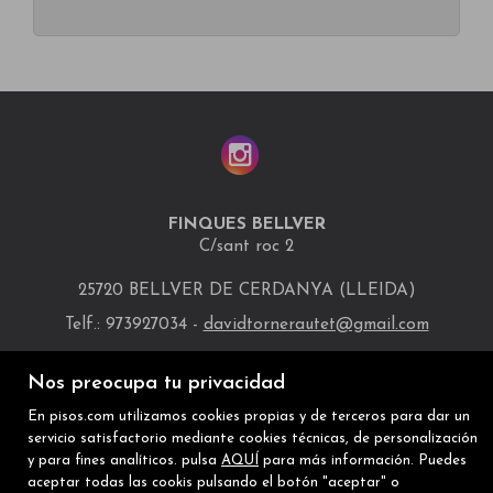
FINQUES BELLVER
C/sant roc 2
25720 BELLVER DE CERDANYA (LLEIDA)
Telf.: 973927034 -
davidtornerautet@gmail.com
INMUEBLES DESTACADOS
MAPA WEB
AVISO LEGAL
Nos preocupa tu privacidad
POLÍTICA DE COOKIES
En pisos.com utilizamos cookies propias y de terceros para dar un
servicio satisfactorio mediante cookies técnicas, de personalización
y para fines analíticos. pulsa
AQUÍ
para más información. Puedes
aceptar todas las cookis pulsando el botón "aceptar" o