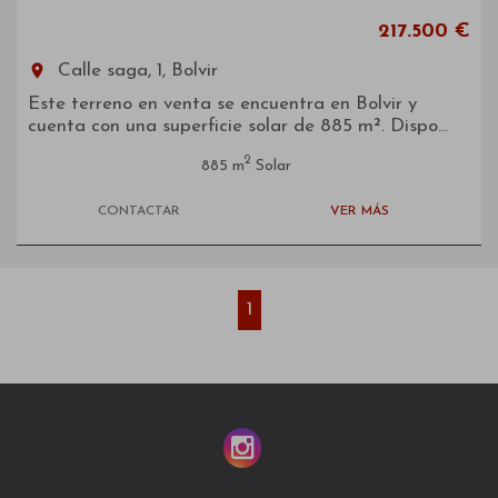
217.500 €
room
Calle saga, 1, Bolvir
Este terreno en venta se encuentra en Bolvir y
cuenta con una superficie solar de 885 m². Dispo...
2
885 m
Solar
CONTACTAR
VER MÁS
1