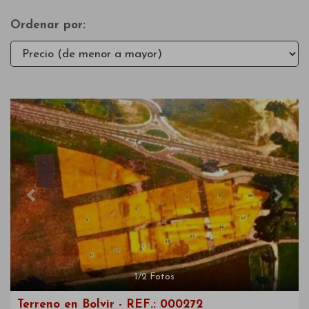
Ordenar por:
Previous
Next
1
/
2
Fotos
Terreno en Bolvir - REF.: 000272