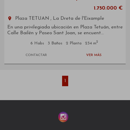
1.750.000 €
room
Plaza TETUAN , La Dreta de l'Eixample
En una privilegiada ubicación en Plaza Tetuán, entre
Calle Bailén y Paseo Sant Joan, se encuent...
2
6
Habs
3
Baños
2
Planta
234 m
CONTACTAR
VER MÁS
1