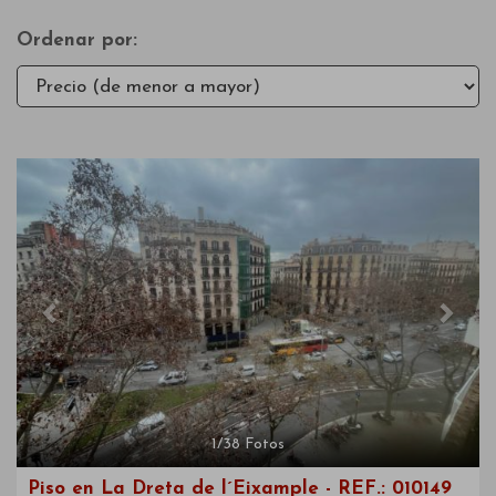
Ordenar por:
Previous
Next
1
/
38
Fotos
Piso en La Dreta de l´Eixample - REF.: 010149