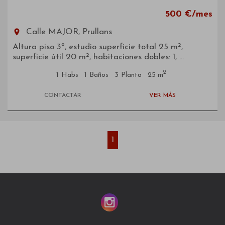
500 €/mes
room
Calle MAJOR, Prullans
Altura piso 3º, estudio superficie total 25 m²,
superficie útil 20 m², habitaciones dobles: 1, ...
2
1
Habs
1
Baños
3
Planta
25 m
CONTACTAR
VER MÁS
1