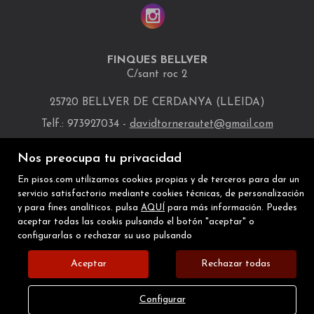
FINQUES BELLVER
C/sant roc 2
25720 BELLVER DE CERDANYA (LLEIDA)
Telf.: 973927034 -
davidtornerautet@gmail.com
INMUEBLES DESTACADOS
Nos preocupa tu privacidad
MAPA WEB
AVISO LEGAL
POLÍTICA DE COOKIES
En pisos.com utilizamos cookies propias y de terceros para dar un
servicio satisfactorio mediante cookies técnicas, de personalización
y para fines analíticos. pulsa
AQUÍ
para más información. Puedes
aceptar todas las cookis pulsando el botón "aceptar" o
configurarlas o rechazar su uso pulsando
Aceptar
Rechazar todas
Configurar