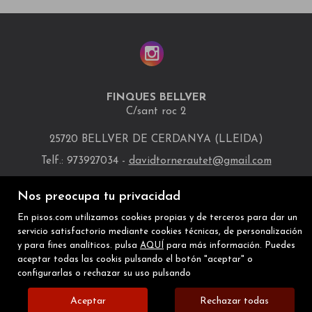
FINQUES BELLVER
C/sant roc 2
25720 BELLVER DE CERDANYA (LLEIDA)
Telf.: 973927034 -
davidtornerautet@gmail.com
INMUEBLES DESTACADOS
MAPA WEB
AVISO LEGAL
Nos preocupa tu privacidad
POLÍTICA DE COOKIES
En pisos.com utilizamos cookies propias y de terceros para dar un
servicio satisfactorio mediante cookies técnicas, de personalización
y para fines analíticos. pulsa
AQUÍ
para más información. Puedes
aceptar todas las cookis pulsando el botón "aceptar" o
configurarlas o rechazar su uso pulsando
Aceptar
Rechazar todas